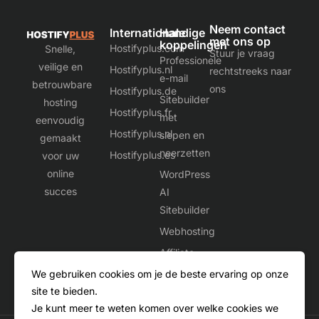
Neem contact
Internationale
Handige
met ons op
koppelingen
Hostifyplus.com
Snelle,
Stuur je vraag
Professionele
veilige en
Hostifyplus.nl
rechtstreeks naar
e-mail
betrouwbare
ons
Hostifyplus.de
Sitebuilder
hosting
Hostifyplus.fr
met
eenvoudig
Hostifyplus.nl
slepen en
gemaakt
neerzetten
Hostifyplus.es
voor uw
online
WordPress
succes
AI
Sitebuilder
Webhosting
Affiliate
We gebruiken cookies om je de beste ervaring op onze
site te bieden.
Je kunt meer te weten komen over welke cookies we