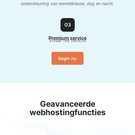
ondersteuning van wereldklasse, dag en nacht.
03
Premium service
Ervaar het verschil
Begin nu
Geavanceerde
webhostingfuncties