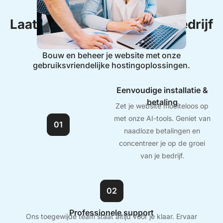
Laat ons je helpen door je bedrijf
te versterken.
Bouw en beheer je website met onze
gebruiksvriendelijke hostingoplossingen.
Eenvoudige installatie &
betaling
Zet je website moeiteloos op
met onze AI-tools. Geniet van
01
naadloze betalingen en
concentreer je op de groei
van je bedrijf.
02
Professionele support
Ons toegewijde team staat altijd voor je klaar. Ervaar