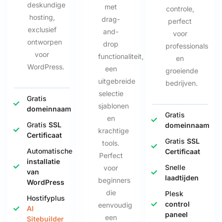
deskundige
met
controle,
hosting,
drag-
perfect
exclusief
and-
voor
ontworpen
drop
professionals
voor
functionaliteit,
en
WordPress.
een
groeiende
uitgebreide
bedrijven.
selectie
Gratis
sjablonen
domeinnaam
Gratis
en
Gratis
SSL
domeinnaam
krachtige
Certificaat
Gratis
SSL
tools.
Automatische
Certificaat
Perfect
installatie
Snelle
voor
van
laadtijden
beginners
WordPress
die
Plesk
Hostifyplus
control
eenvoudig
AI
paneel
een
Sitebuilder