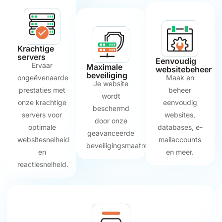
Krachtige
servers
Eenvoudig
Ervaar
Maximale
websitebeheer
beveiliging
ongeëvenaarde
Maak en
Je website
prestaties met
beheer
wordt
onze krachtige
eenvoudig
beschermd
servers voor
websites,
door onze
optimale
databases, e-
geavanceerde
websitesnelheid
mailaccounts
beveiligingsmaatregelen.
en
en meer.
reactiesnelheid.